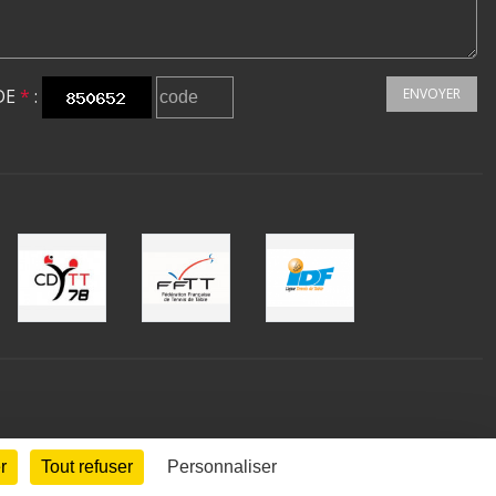
DE
*
:
ENVOYER
r
Tout refuser
Personnaliser